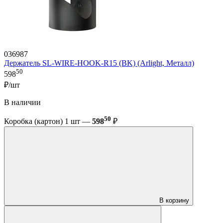
036987
Держатель SL-WIRE-HOOK-R15 (BK) (Arlight, Металл)
50
598
₽/шт
В наличии
50
Коробка (картон) 1 шт —
598
₽
В корзину