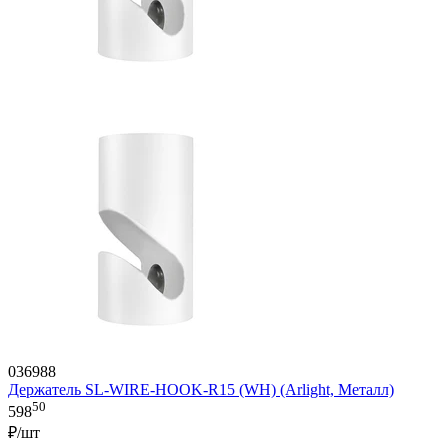
036988
Держатель SL-WIRE-HOOK-R15 (WH) (Arlight, Металл)
50
598
₽/шт