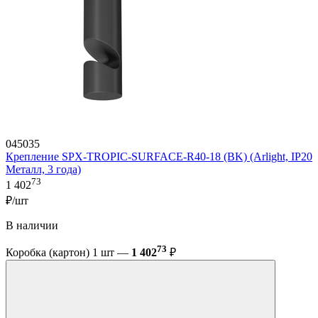
045035
Крепление SPX-TROPIC-SURFACE-R40-18 (BK) (Arlight, IP20
Металл, 3 года)
73
1 402
₽/шт
В наличии
73
Коробка (картон) 1 шт —
1 402
₽