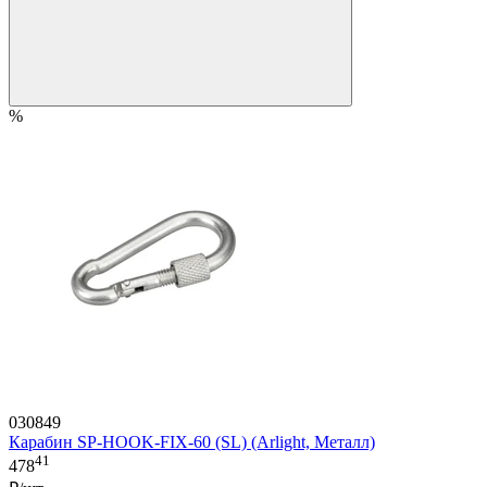
%
030849
Карабин SP-HOOK-FIX-60 (SL) (Arlight, Металл)
41
478