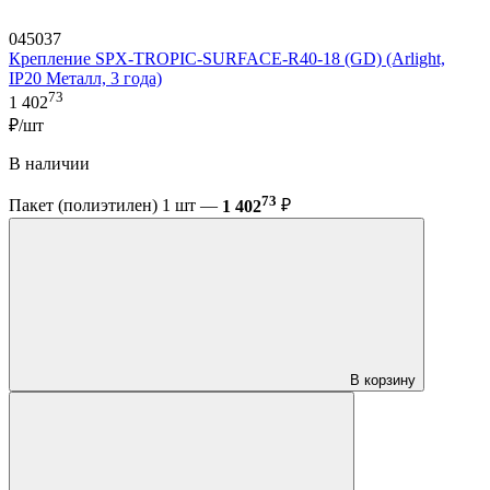
045037
Крепление SPX-TROPIC-SURFACE-R40-18 (GD) (Arlight,
IP20 Металл, 3 года)
73
1 402
₽/шт
В наличии
73
Пакет (полиэтилен) 1 шт —
1 402
₽
В корзину