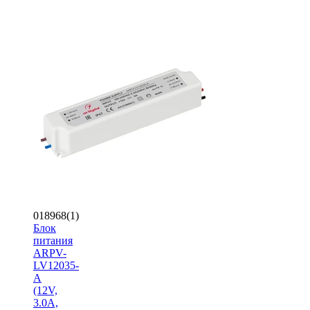
018968(1)
Блок
питания
ARPV-
LV12035-
A
(12V,
3.0A,