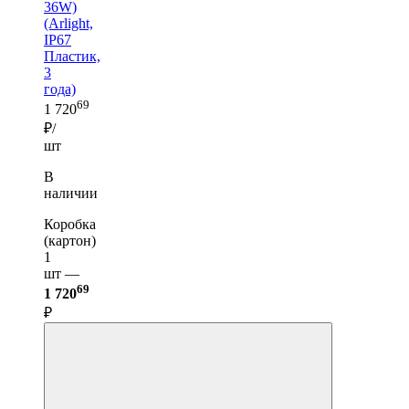
36W)
(Arlight,
IP67
Пластик,
3
года)
69
1 720
₽/
шт
В
наличии
Коробка
(картон)
1
шт —
69
1 720
₽