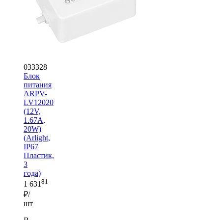
033328
Блок
питания
ARPV-
LV12020
(12V,
1.67A,
20W)
(Arlight,
IP67
Пластик,
3
года)
81
1 631
₽/
шт