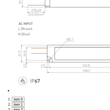
item 0
item 1
item 2