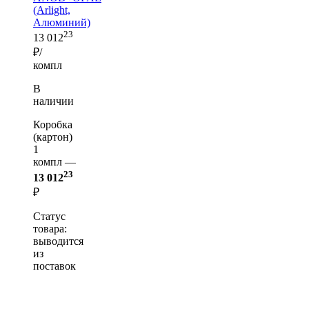
(Arlight,
Алюминий)
23
13 012
₽/
компл
В
наличии
Коробка
(картон)
1
компл —
23
13 012
₽
Статус
товара:
выводится
из
поставок