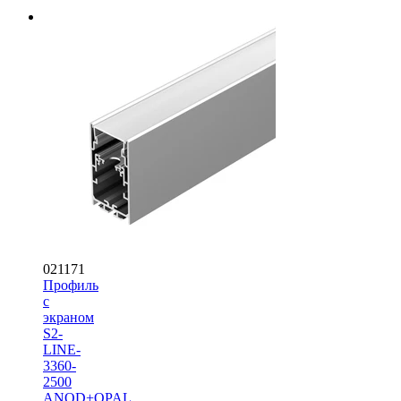
021171
Профиль
с
экраном
S2-
LINE-
3360-
2500
ANOD+OPAL