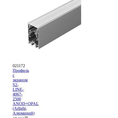
021172
Профиль
с
экраном
S2-
LINE-
4067-
2500
ANOD+OPAL
(Arlight,
Алюминий)
30