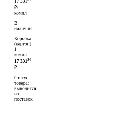
17 331
₽/
компл
В
наличии
Коробка
(картон)
1
компл —
30
17 331
₽
Статус
товара:
выводится
из
поставок