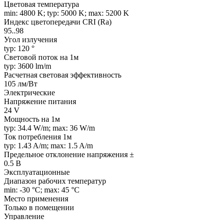
Цветовая температура
min: 4800 K; typ: 5000 K; max: 5200 K
Индекс цветопередачи CRI (Ra)
95..98
Угол излучения
typ: 120 °
Световой поток на 1м
typ: 3600 lm/m
Расчетная световая эффективность
105 лм/Вт
Электрические
Напряжение питания
24 V
Мощность на 1м
typ: 34.4 W/m; max: 36 W/m
Ток потребления 1м
typ: 1.43 A/m; max: 1.5 A/m
Предельное отклонение напряжения ±
0.5 В
Эксплуатационные
Диапазон рабочих температур
min: -30 °C; max: 45 °C
Место применения
Только в помещении
Управление