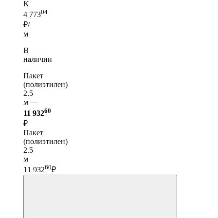
K
04
4 773
₽/
м
В
наличии
Пакет
(полиэтилен)
2.5
м —
60
11 932
₽
Пакет
(полиэтилен)
2.5
м
60
11 932
₽