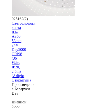
025162(2)
Светодиодная
лента
RT-
A350-
58mm
24V
Day5000
CRI98
(36
W/m,
IP20,
2.5m)
(Arlight,
Открытый)
Произведено
в Беларуси
Day
|
Дневной
5000