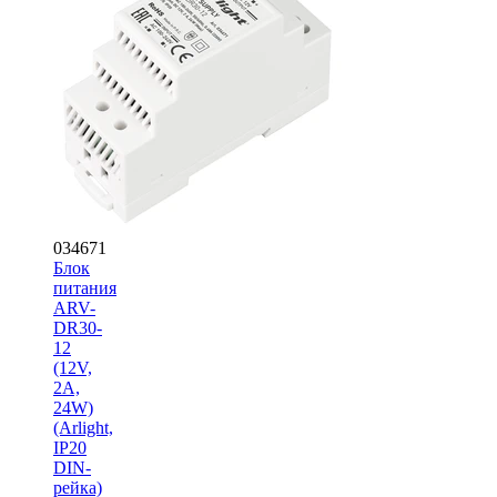
034671
Блок
питания
ARV-
DR30-
12
(12V,
2A,
24W)
(Arlight,
IP20
DIN-
рейка)