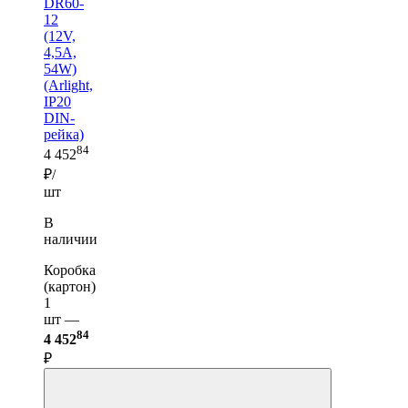
DR60-
12
(12V,
4,5A,
54W)
(Arlight,
IP20
DIN-
рейка)
84
4 452
₽/
шт
В
наличии
Коробка
(картон)
1
шт —
84
4 452
₽