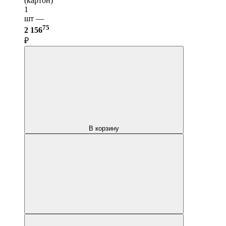
(картон)
1
шт —
75
2 156
₽
В корзину