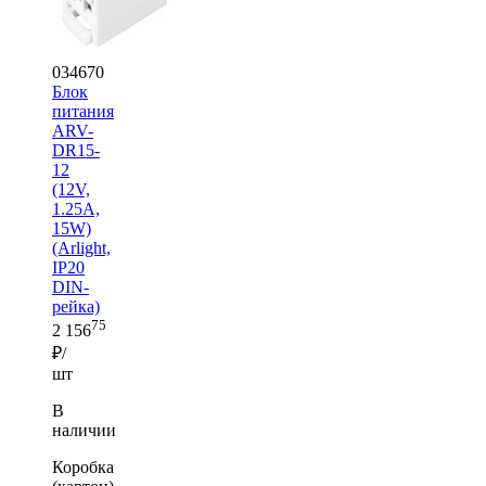
034670
Блок
питания
ARV-
DR15-
12
(12V,
1.25A,
15W)
(Arlight,
IP20
DIN-
рейка)
75
2 156
₽/
шт
В
наличии
Коробка