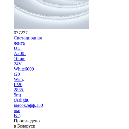
037227
Светодиодная
лента
UL-
A200-
10mm
24V
White6000
(20
W/m,
IP20,
2835,
5m)
(Arlight,
высок.эфф.150
лм/
Вт)
Произведено
в Беларуси