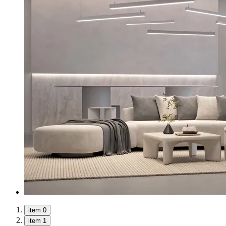
item 0
item 1