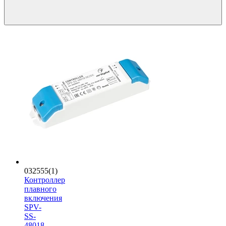
032555(1)
Контроллер
плавного
включения
SPV-
SS-
48018