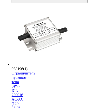
038196(1)
Ограничитель
пускового
тока
SPV-
ICL-
230016
AC/AC
(120-
264V,