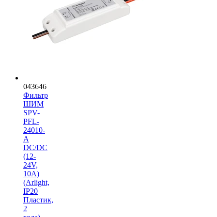
043646
Фильтр
ШИМ
SPV-
PFL-
24010-
A
DC/DC
(12-
24V,
10A)
(Arlight,
IP20
Пластик,
2