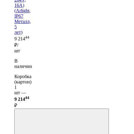
16A)
(Arlight,
IP67
Металл,
5
лет)
44
9 214
₽/
шт
В
наличии
Коробка
(картон)
1
шт —
44
9 214
₽