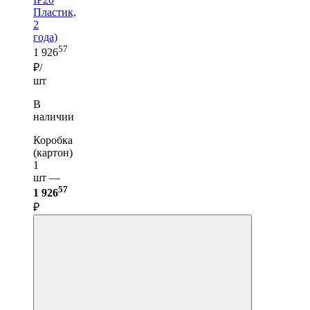
Пластик,
2
года)
57
1 926
₽/
шт
В
наличии
Коробка
(картон)
1
шт —
57
1 926
₽