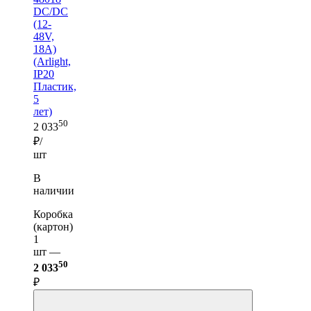
DC/DC
(12-
48V,
18A)
(Arlight,
IP20
Пластик,
5
лет)
50
2 033
₽/
шт
В
наличии
Коробка
(картон)
1
шт —
50
2 033
₽