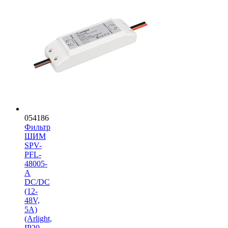
054186
Фильтр
ШИМ
SPV-
PFL-
48005-
A
DC/DC
(12-
48V,
5A)
(Arlight,
IP20