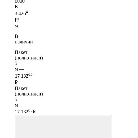
6000
K
41
3 426
₽/
м
В
наличии
Пакет
(полиэтилен)
5
м —
05
17 132
₽
Пакет
(полиэтилен)
5
м
05
17 132
₽