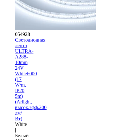
054928
Светодиодная
лента
ULTRA-
A288-
10mm
24V
White6000
(17
W/m,
IP20,
5m)
(Arlight,
высок.эфф.200
лм/
Вт)
White
|
Белый