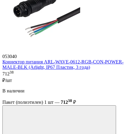
053040
Коннектор питания ARL-WAVE-0612-RGB-CON-POWER-
MALE-BLK (Arlight, IP67 Пластик, 3 года)
38
712
₽/шт
В наличии
38
Пакет (полиэтилен) 1 шт —
712
₽