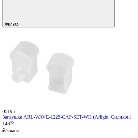
Фильтр
051951
Заглушка ARL-WAVE-1225-CAP-SET-WH (Arlight, Силикон)
45
146
₽/компл