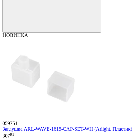
НОВИНКА
059751
Заглушка ARL-WAVE-1615-CAP-SET-WH (Arlight, Пластик)
91
307