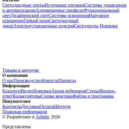
Светодиодные ленты
Источники питания
Системы управления
и автоматизации
Алюминиевые профили
Функциональный
свет
Дизайнерский свет
Системы освещения
Наружное
освещение
Гибкий неон
Светодиодный
декор
Электроустановочные изделия
Светодиоды
Новинки
Товары в шоуруме
О компании
О нас
Производство
Новости
Проекты
Информация
Каталоги
Видео
Новинки
Архив вебинаров
Статьи
Вопрос-
ответ
Калькуляторы
Схемы монтажа
Файлы и программы
Покупателям
Контакты
Доставка
Оплата
Шоурум
Правовая информация
© Разработано в
Arlight
, 2026
Представлены