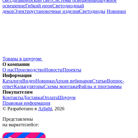
свет
Дизайнерский свет
Системы освещения
Наружное
освещение
Гибкий неон
Светодиодный
декор
Электроустановочные изделия
Светодиоды
Новинки
Товары в шоуруме
О компании
О нас
Производство
Новости
Проекты
Информация
Каталоги
Видео
Новинки
Архив вебинаров
Статьи
Вопрос-
ответ
Калькуляторы
Схемы монтажа
Файлы и программы
Покупателям
Контакты
Доставка
Оплата
Шоурум
Правовая информация
© Разработано в
Arlight
, 2026
Представлены
на маркетплейсе: