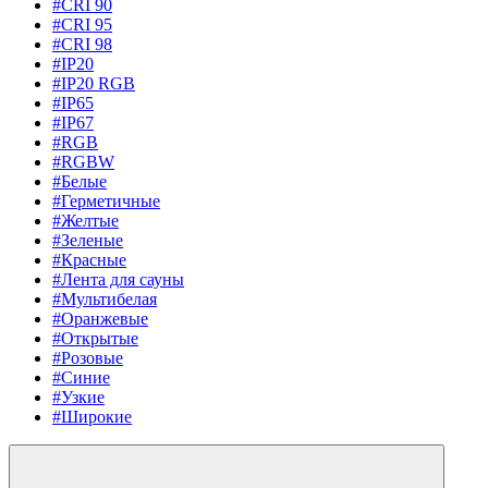
#CRI 90
#CRI 95
#CRI 98
#IP20
#IP20 RGB
#IP65
#IP67
#RGB
#RGBW
#Белые
#Герметичные
#Желтые
#Зеленые
#Красные
#Лента для сауны
#Мультибелая
#Оранжевые
#Открытые
#Розовые
#Синие
#Узкие
#Широкие