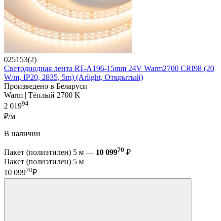
025153(2)
Светодиодная лента RT-A196-15mm 24V Warm2700 CRI98 (20
W/m, IP20, 2835, 5m) (Arlight, Открытый)
Произведено в Беларуси
Warm | Тёплый 2700 K
94
2 019
₽/м
В наличии
70
Пакет (полиэтилен) 5 м —
10 099
₽
Пакет (полиэтилен) 5 м
70
10 099
₽