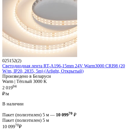
025152(2)
Светодиодная лента RT-A196-15mm 24V Warm3000 CRI98 (20
W/m, IP20, 2835, 5m) (Arlight, Открытый)
Произведено в Беларуси
Warm | Тёплый 3000 K
94
2 019
₽/м
В наличии
70
Пакет (полиэтилен) 5 м —
10 099
₽
Пакет (полиэтилен) 5 м
70
10 099
₽