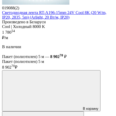
019088(2)
Светодиодная лента RT-A196-15mm 24V Cool 8K (20 W/m,
IP20, 2835, 5m) (Arlight, 20 Вт/м, IP20)
Произведено в Беларуси
Cool | Холодный 8000 K
54
1 780
₽/м
В наличии
70
Пакет (полиэтилен) 5 м —
8 902
₽
Пакет (полиэтилен) 5 м
70
8 902
₽
В корзину