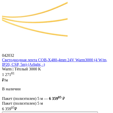
042032
Светодиодная лента COB-X480-4mm 24V Warm3000 (4 W/m,
IP20, CSP, 5m) (Arlight, -)
Warm | Тёплый 3000 K
81
1 271
₽/м
В наличии
05
Пакет (полиэтилен) 5 м —
6 359
₽
Пакет (полиэтилен) 5 м
05
6 359
₽