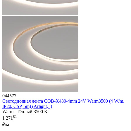
044577
Светодиодная лента COB-X480-4mm 24V Warm3500 (4 W/m,
IP20, CSP, 5m) (Arlight, -)
Warm | Тёплый 3500 K
81
1 271
₽/м