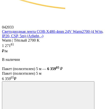
042033
Светодиодная лента COB-X480-4mm 24V Warm2700 (4 W/m,
IP20, CSP, 5m) (Arlight, -)
Warm | Тёплый 2700 K
81
1 271
₽/м
В наличии
05
Пакет (полиэтилен) 5 м —
6 359
₽
Пакет (полиэтилен) 5 м
05
6 359
₽