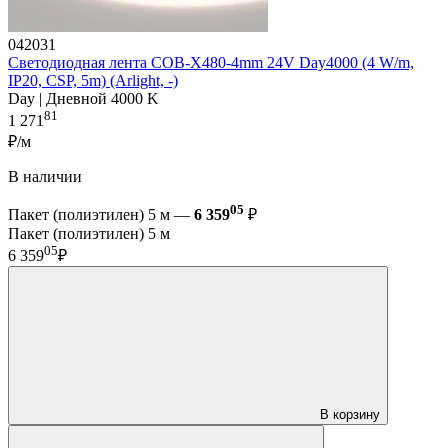
042031
Светодиодная лента COB-X480-4mm 24V Day4000 (4 W/m,
IP20, CSP, 5m) (Arlight, -)
Day | Дневной 4000 K
81
1 271
₽/м
В наличии
05
Пакет (полиэтилен) 5 м —
6 359
₽
Пакет (полиэтилен) 5 м
05
6 359
₽
В корзину