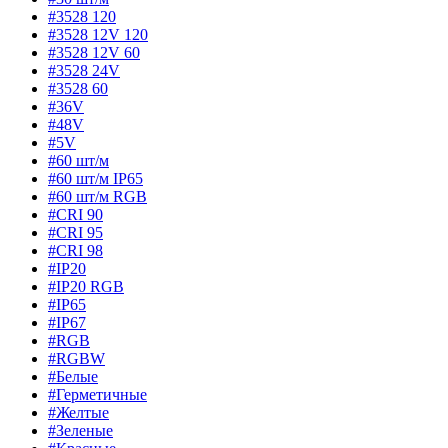
#3528 120
#3528 12V 120
#3528 12V 60
#3528 24V
#3528 60
#36V
#48V
#5V
#60 шт/м
#60 шт/м IP65
#60 шт/м RGB
#CRI 90
#CRI 95
#CRI 98
#IP20
#IP20 RGB
#IP65
#IP67
#RGB
#RGBW
#Белые
#Герметичные
#Желтые
#Зеленые