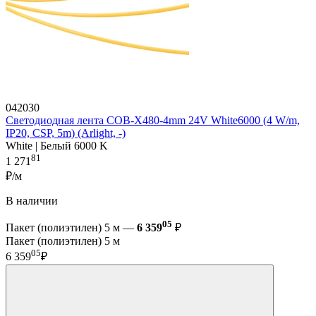
042030
Светодиодная лента COB-X480-4mm 24V White6000 (4 W/m,
IP20, CSP, 5m) (Arlight, -)
White | Белый 6000 K
81
1 271
₽/м
В наличии
05
Пакет (полиэтилен) 5 м —
6 359
₽
Пакет (полиэтилен) 5 м
05
6 359
₽