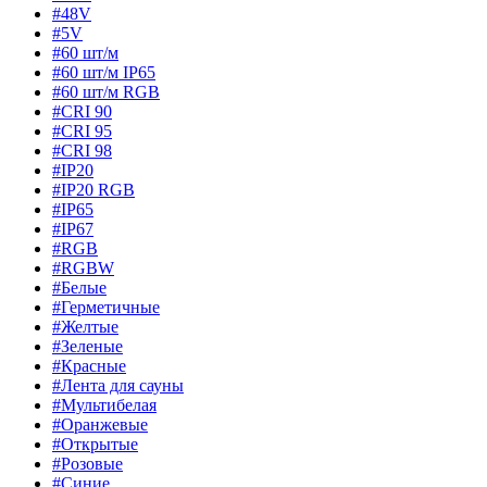
#48V
#5V
#60 шт/м
#60 шт/м IP65
#60 шт/м RGB
#CRI 90
#CRI 95
#CRI 98
#IP20
#IP20 RGB
#IP65
#IP67
#RGB
#RGBW
#Белые
#Герметичные
#Желтые
#Зеленые
#Красные
#Лента для сауны
#Мультибелая
#Оранжевые
#Открытые
#Розовые
#Синие