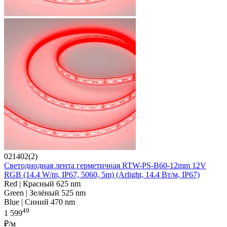
021402(2)
Светодиодная лента герметичная RTW-PS-B60-12mm 12V
RGB (14.4 W/m, IP67, 5060, 5m) (Arlight, 14.4 Вт/м, IP67)
Red | Красный 625 nm
Green | Зелёный 525 nm
Blue | Синий 470 nm
49
1 599
₽/м