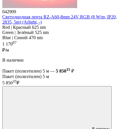
042909
Светодиодная лента RZ-A60-8mm 24V RGB (8 W/m, IP20,
2835, 5m) (Arlight, -)
Red | Красный 625 nm
Green | Зелёный 525 nm
Blue | Синий 470 nm
07
1 170
₽/м
В наличии
35
Пакет (полиэтилен) 5 м —
5 850
₽
Пакет (полиэтилен) 5 м
35
5 850
₽
В корзину