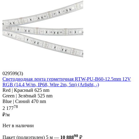
029599(3)
Светодиодная лента герметичная RTW-PU-B60-12.5mm 12V
RGB (14.4 W/m, IP68, Wire 2m, 5m) (Arlight, -)
Red | Красный 625 nm
Green | Зелёный 525 nm
Blue | Синий 470 nm
78
2 177
₽/м
Нет в наличии
90
Пакет (полиэтилен) 5 м —
10 888
₽