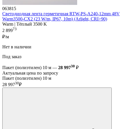
063815
Светодиодная лента герметичная RTW-PS-A240-12mm 48V
Warm3500-CX2 (23 W/m, IP67, 10m) (Arlight, CRI>90)
Warm | Тёплый 3500 K
73
2 899
₽/м
Нет в наличии
Под заказ
30
Пакет (полиэтилен) 10 м —
28 997
₽
Актуальная цена по запросу
Пакет (полиэтилен) 10 м
30
28 997
₽