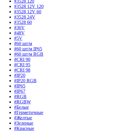
#3528 120
#3528 12V 120
#3528 12V 60
#3528 24V
#3528 60
#36V
#48V
#5V
#60 шт/м
#60 шт/м IP65
#60 шт/м RGB
#CRI 90
#CRI 95
#CRI 98
#IP20
#IP20 RGB
#IP65
#IP67
#RGB
#RGBW
#Белые
#Герметичные
#Желтые
#Зеленые
#Красные