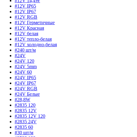
#12V 14,4W
#12V IP65
#12V IP67
#12V RGB
#12V Герметичные
#12V Красная
#12V белая
#12V тепло-белая
#12V холодно-белая
#240 шт/м
#24V
#24V 120
#24V 5mm
#24V 60
#24V IP65
#24V IP67
#24V RGB
#24V Белые
#28,8W
#2835 120
#2835 12V
#2835 12V 120
#2835 24V
#2835 60
#30 шт/м