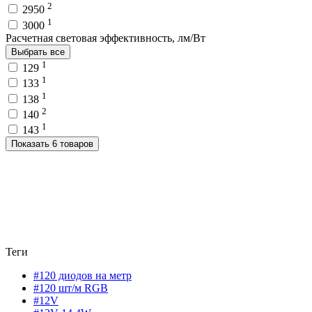
2
2950
1
3000
Расчетная световая эффективность, лм/Вт
Выбрать все
1
129
1
133
1
138
2
140
1
143
Показать 6 товаров
Теги
#120 диодов на метр
#120 шт/м RGB
#12V