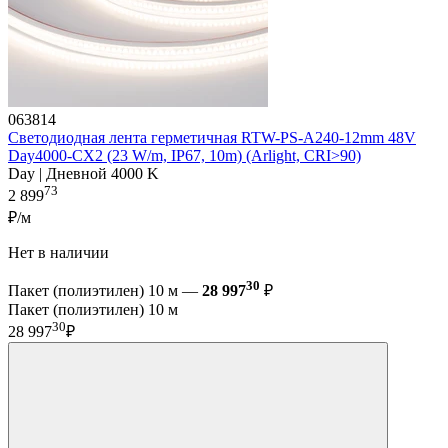
063814
Светодиодная лента герметичная RTW-PS-A240-12mm 48V
Day4000-CX2 (23 W/m, IP67, 10m) (Arlight, CRI>90)
Day | Дневной 4000 K
73
2 899
₽/м
Нет в наличии
30
Пакет (полиэтилен) 10 м —
28 997
₽
Пакет (полиэтилен) 10 м
30
28 997
₽