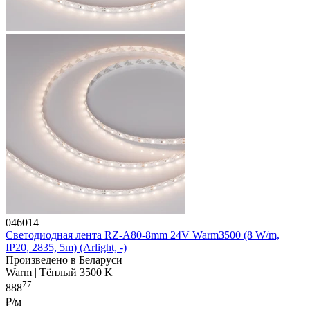
046014
Светодиодная лента RZ-A80-8mm 24V Warm3500 (8 W/m,
IP20, 2835, 5m) (Arlight, -)
Произведено в Беларуси
Warm | Тёплый 3500 K
77
888
₽/м