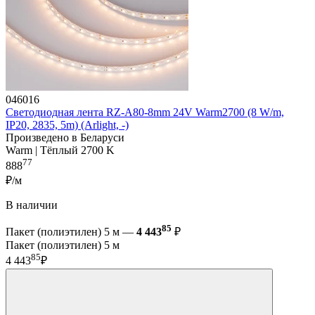
046016
Светодиодная лента RZ-A80-8mm 24V Warm2700 (8 W/m,
IP20, 2835, 5m) (Arlight, -)
Произведено в Беларуси
Warm | Тёплый 2700 K
77
888
₽/м
В наличии
85
Пакет (полиэтилен) 5 м —
4 443
₽
Пакет (полиэтилен) 5 м
85
4 443
₽