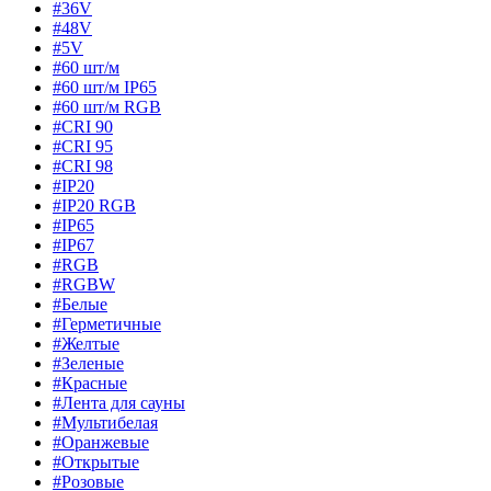
#36V
#48V
#5V
#60 шт/м
#60 шт/м IP65
#60 шт/м RGB
#CRI 90
#CRI 95
#CRI 98
#IP20
#IP20 RGB
#IP65
#IP67
#RGB
#RGBW
#Белые
#Герметичные
#Желтые
#Зеленые
#Красные
#Лента для сауны
#Мультибелая
#Оранжевые
#Открытые
#Розовые