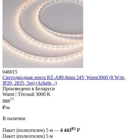
046015
Светодиодная лента RZ-A80-8mm 24V Warm3000 (8 W/m,
IP20, 2835, 5m) (Arlight, -)
Произведено в Беларуси
Warm | Тёплый 3000 K
77
888
₽/м
В наличии
85
Пакет (полиэтилен) 5 м —
4 443
₽
Пакет (полиэтилен) 5 м