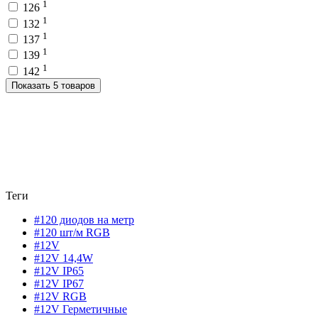
1
126
1
132
1
137
1
139
1
142
Показать 5 товаров
Теги
#120 диодов на метр
#120 шт/м RGB
#12V
#12V 14,4W
#12V IP65
#12V IP67
#12V RGB
#12V Герметичные