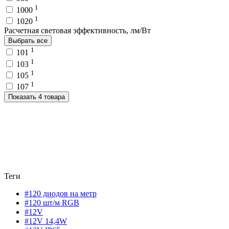
1
1000
1
1020
Расчетная световая эффективность, лм/Вт
Выбрать все
1
101
1
103
1
105
1
107
Показать 4 товара
Теги
#120 диодов на метр
#120 шт/м RGB
#12V
#12V 14,4W