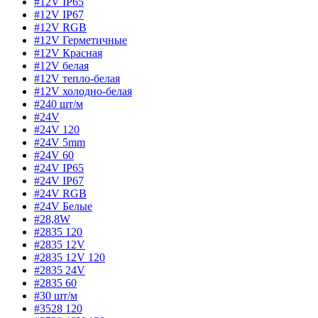
#12V IP65
#12V IP67
#12V RGB
#12V Герметичные
#12V Красная
#12V белая
#12V тепло-белая
#12V холодно-белая
#240 шт/м
#24V
#24V 120
#24V 5mm
#24V 60
#24V IP65
#24V IP67
#24V RGB
#24V Белые
#28,8W
#2835 120
#2835 12V
#2835 12V 120
#2835 24V
#2835 60
#30 шт/м
#3528 120