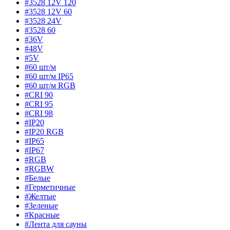
#3528 12V 120
#3528 12V 60
#3528 24V
#3528 60
#36V
#48V
#5V
#60 шт/м
#60 шт/м IP65
#60 шт/м RGB
#CRI 90
#CRI 95
#CRI 98
#IP20
#IP20 RGB
#IP65
#IP67
#RGB
#RGBW
#Белые
#Герметичные
#Желтые
#Зеленые
#Красные
#Лента для сауны