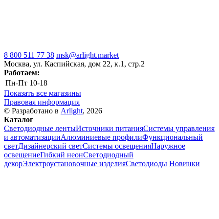
8 800 511 77 38
msk@arlight.market
Москва, ул. Каспийская, дом 22, к.1, стр.2
Работаем:
Пн-Пт
10-18
Показать все магазины
Правовая информация
© Разработано в
Arlight
, 2026
Каталог
Светодиодные ленты
Источники питания
Системы управления
и автоматизации
Алюминиевые профили
Функциональный
свет
Дизайнерский свет
Системы освещения
Наружное
освещение
Гибкий неон
Светодиодный
декор
Электроустановочные изделия
Светодиоды
Новинки