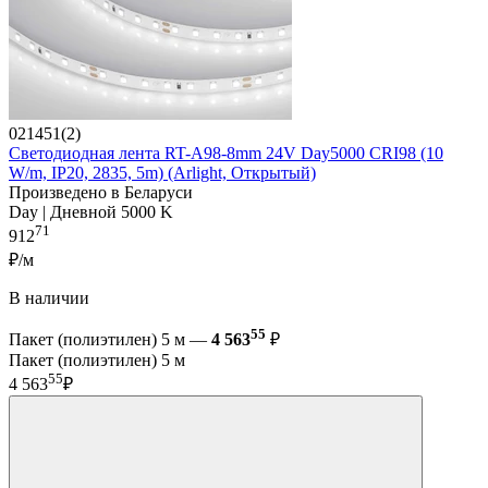
021451(2)
Светодиодная лента RT-A98-8mm 24V Day5000 CRI98 (10
W/m, IP20, 2835, 5m) (Arlight, Открытый)
Произведено в Беларуси
Day | Дневной 5000 K
71
912
₽/м
В наличии
55
Пакет (полиэтилен) 5 м —
4 563
₽
Пакет (полиэтилен) 5 м
55
4 563
₽