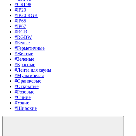
#CRI 98
#IP20
#IP20 RGB
#IP65
#IP67
#RGB
#RGBW
#Белые
#Герметичные
#Желтые
#Зеленые
#Красные
#Лента для сауны
#Мультибелая
#Оранжевые
#Открытые
#Розовые
#Синие
#Узкие
#Широкие