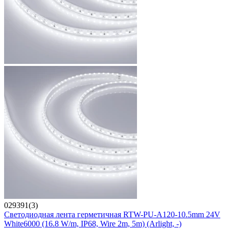
029391(3)
Светодиодная лента герметичная RTW-PU-A120-10.5mm 24V
White6000 (16.8 W/m, IP68, Wire 2m, 5m) (Arlight, -)