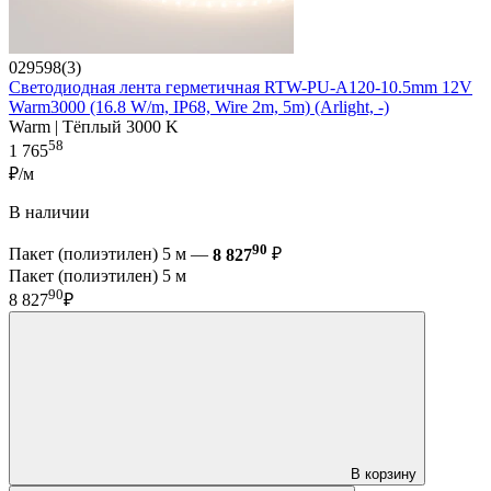
029598(3)
Светодиодная лента герметичная RTW-PU-A120-10.5mm 12V
Warm3000 (16.8 W/m, IP68, Wire 2m, 5m) (Arlight, -)
Warm | Тёплый 3000 K
58
1 765
₽/м
В наличии
90
Пакет (полиэтилен) 5 м —
8 827
₽
Пакет (полиэтилен) 5 м
90
8 827
₽
В корзину