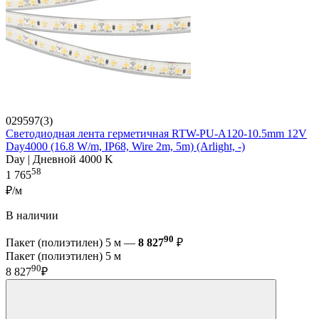
029597(3)
Светодиодная лента герметичная RTW-PU-A120-10.5mm 12V
Day4000 (16.8 W/m, IP68, Wire 2m, 5m) (Arlight, -)
Day | Дневной 4000 K
58
1 765
₽/м
В наличии
90
Пакет (полиэтилен) 5 м —
8 827
₽
Пакет (полиэтилен) 5 м
90
8 827
₽