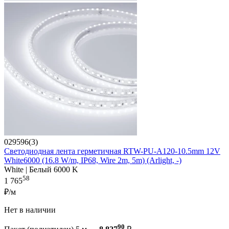
029596(3)
Светодиодная лента герметичная RTW-PU-A120-10.5mm 12V
White6000 (16.8 W/m, IP68, Wire 2m, 5m) (Arlight, -)
White | Белый 6000 K
58
1 765
₽/м
Нет в наличии
90