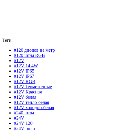
Теги
#120 диодов на метр
#120 шт/м RGB
#12V
#12V 14,4W
#12V IP65
#12V IP67
#12V RGB
#12V Герметичные
#12V Красная
#12V белая
#12V тепло-белая
#12V холодно-белая
#240 шт/м
#24V
#24V 120
#24V 5mm