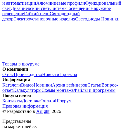
и автоматизации
Алюминиевые профили
Функциональный
свет
Дизайнерский свет
Системы освещения
Наружное
освещение
Гибкий неон
Светодиодный
декор
Электроустановочные изделия
Светодиоды
Новинки
Товары в шоуруме
О компании
О нас
Производство
Новости
Проекты
Информация
Каталоги
Видео
Новинки
Архив вебинаров
Статьи
Вопрос-
ответ
Калькуляторы
Схемы монтажа
Файлы и программы
Покупателям
Контакты
Доставка
Оплата
Шоурум
Правовая информация
© Разработано в
Arlight
, 2026
Представлены
на маркетплейсе: