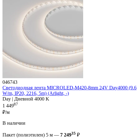
046743
Светодиодная лента MICROLED-M420-8mm 24V Day4000 (9.6
W/m, IP20, 2216, 5m) (Arlight, -)
Day | Дневной 4000 K
87
1 449
₽/м
В наличии
35
Пакет (полиэтилен) 5 м —
7 249
₽