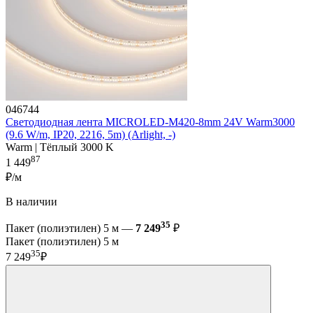
046744
Светодиодная лента MICROLED-M420-8mm 24V Warm3000
(9.6 W/m, IP20, 2216, 5m) (Arlight, -)
Warm | Тёплый 3000 K
87
1 449
₽/м
В наличии
35
Пакет (полиэтилен) 5 м —
7 249
₽
Пакет (полиэтилен) 5 м
35
7 249
₽