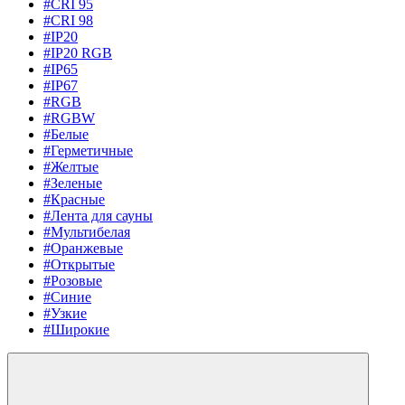
#CRI 95
#CRI 98
#IP20
#IP20 RGB
#IP65
#IP67
#RGB
#RGBW
#Белые
#Герметичные
#Желтые
#Зеленые
#Красные
#Лента для сауны
#Мультибелая
#Оранжевые
#Открытые
#Розовые
#Синие
#Узкие
#Широкие