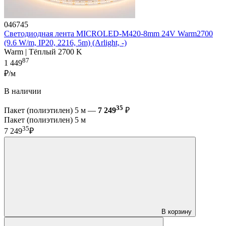
046745
Светодиодная лента MICROLED-M420-8mm 24V Warm2700
(9.6 W/m, IP20, 2216, 5m) (Arlight, -)
Warm | Тёплый 2700 K
87
1 449
₽/м
В наличии
35
Пакет (полиэтилен) 5 м —
7 249
₽
Пакет (полиэтилен) 5 м
35
7 249
₽
В корзину