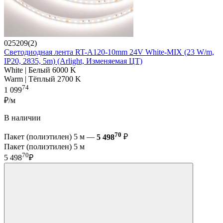
025209(2)
Светодиодная лента RT-A120-10mm 24V White-MIX (23 W/m,
IP20, 2835, 5m) (Arlight, Изменяемая ЦТ)
White | Белый 6000 K
Warm | Тёплый 2700 K
74
1 099
₽/м
В наличии
70
Пакет (полиэтилен) 5 м —
5 498
₽
Пакет (полиэтилен) 5 м
70
5 498
₽