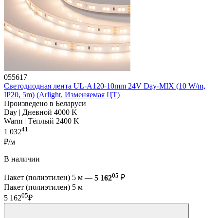
055617
Светодиодная лента UL-A120-10mm 24V Day-MIX (10 W/m,
IP20, 5m) (Arlight, Изменяемая ЦТ)
Произведено в Беларуси
Day | Дневной 4000 K
Warm | Тёплый 2400 K
41
1 032
₽/м
В наличии
05
Пакет (полиэтилен) 5 м —
5 162
₽
Пакет (полиэтилен) 5 м
05
5 162
₽