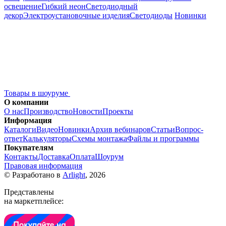
освещение
Гибкий неон
Светодиодный
декор
Электроустановочные изделия
Светодиоды
Новинки
Товары в шоуруме
О компании
О нас
Производство
Новости
Проекты
Информация
Каталоги
Видео
Новинки
Архив вебинаров
Статьи
Вопрос-
ответ
Калькуляторы
Схемы монтажа
Файлы и программы
Покупателям
Контакты
Доставка
Оплата
Шоурум
Правовая информация
© Разработано в
Arlight
, 2026
Представлены
на маркетплейсе: