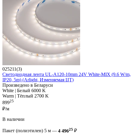
025211(3)
Светодиодная лента UL-A120-10mm 24V White-MIX (9.6 W/m,
IP20, 5m) (Arlight, Изменяемая ЦТ)
Произведено в Беларуси
White | Белый 6000 K
Warm | Тёплый 2700 K
25
899
₽/м
В наличии
25
Пакет (полиэтилен) 5 м —
4 496
₽