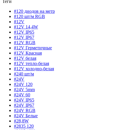
Теги
#120 диодов на метр
#120 шт/м RGB
#12V
#12V 14,4W
#12V IP65
#12V IP67
#12V RGB
#12V Герметичные
#12V Красная
#12V белая
#12V тепло-белая
#12V холодно-белая
#240 шт/м
#24V
#24V 120
#24V 5mm
#24V 60
#24V IP65
#24V IP67
#24V RGB
#24V Белые
#28,8W
#2835 120