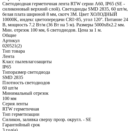
Светодиодная герметичная лента RTW серии A60, IP65 (SE -
силиконовый верхний слой). Светодиоды SMD 2835, 60 шт/м,
белая плата шириной 8 мм, скотч 3M. Цвет ХОЛОДНЫЙ
10000K, индекс цветопередачи CRI>85, угол 120°. Питание 24
В, мощность 7.2 Вт/м (36 Вт на 5 м). Размеры 5000x8x2.2 мм.
Мин. отрезок 100 мм, 6 светодиодов. Цена за 1 м.
Общие
Артикул
020521(2)
Тип товара
Лента
Класс пылевлагозащиты
IP65
Типоразмер светодиода
SMD 2835
Плотность светодиодов
60 шт/м
Минимальный отрезок
100 мм
Серия ленты
RTW герметичная
Тип герметизации
Силикон, заливка сверху прозр. округл. - SE
Гарантийный срок
3 год(а)