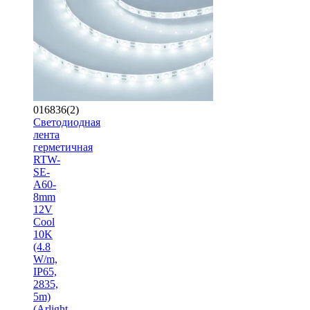
016836(2)
Светодиодная
лента
герметичная
RTW-
SE-
A60-
8mm
12V
Cool
10K
(4.8
W/m,
IP65,
2835,
5m)
(Arlight,