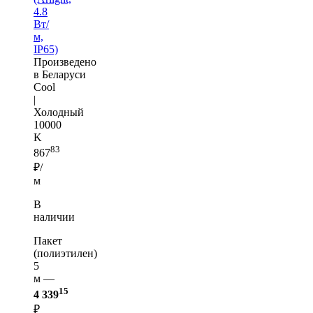
4.8
Вт/
м,
IP65)
Произведено
в Беларуси
Cool
|
Холодный
10000
K
83
867
₽/
м
В
наличии
Пакет
(полиэтилен)
5
м —
15
4 339
₽