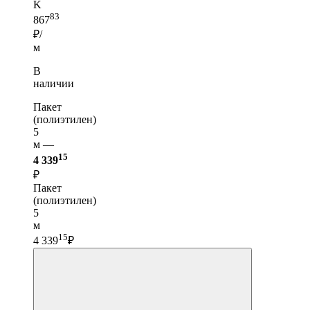
K
83
867
₽/
м
В
наличии
Пакет
(полиэтилен)
5
м —
15
4 339
₽
Пакет
(полиэтилен)
5
м
15
4 339
₽