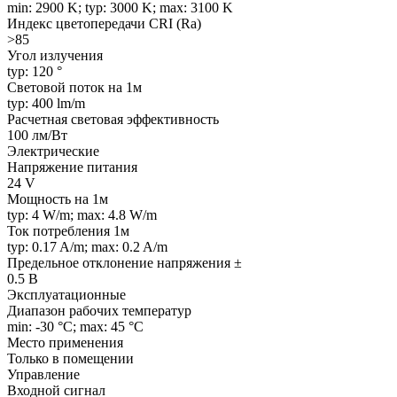
min: 2900 K; typ: 3000 K; max: 3100 K
Индекс цветопередачи CRI (Ra)
>85
Угол излучения
typ: 120 °
Световой поток на 1м
typ: 400 lm/m
Расчетная световая эффективность
100 лм/Вт
Электрические
Напряжение питания
24 V
Мощность на 1м
typ: 4 W/m; max: 4.8 W/m
Ток потребления 1м
typ: 0.17 A/m; max: 0.2 A/m
Предельное отклонение напряжения ±
0.5 В
Эксплуатационные
Диапазон рабочих температур
min: -30 °C; max: 45 °C
Место применения
Только в помещении
Управление
Входной сигнал