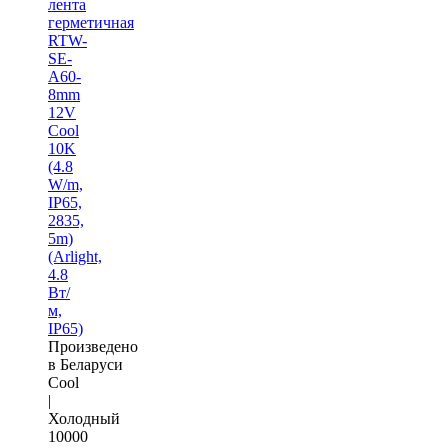
лента
герметичная
RTW-
SE-
A60-
8mm
12V
Cool
10K
(4.8
W/m,
IP65,
2835,
5m)
(Arlight,
4.8
Вт/
м,
IP65)
Произведено
в Беларуси
Cool
|
Холодный
10000