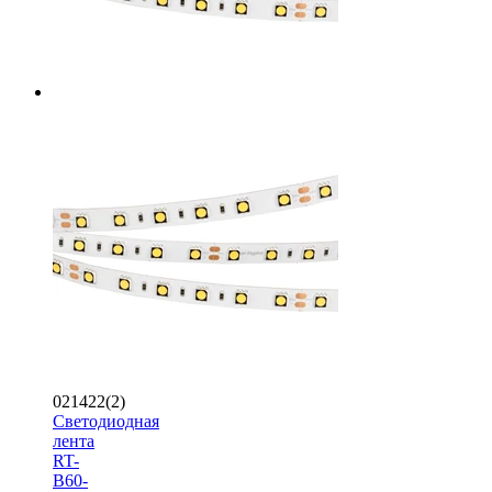
021422(2)
Светодиодная
лента
RT-
B60-