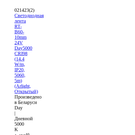
021423(2)
Светодиодная
лента
RT-
B60-
10mm
24V
Day5000
CRI98
(14.4
W/m,
IP20,
5060,
5m)
(Arlight,
Открытый)
Произведено
в Беларуси
Day
|
Дневной
5000
K
40