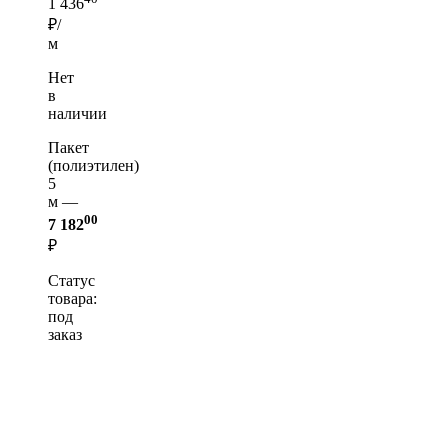
1 436
₽/
м
Нет
в
наличии
Пакет
(полиэтилен)
5
м —
00
7 182
₽
Статус
товара:
под
заказ