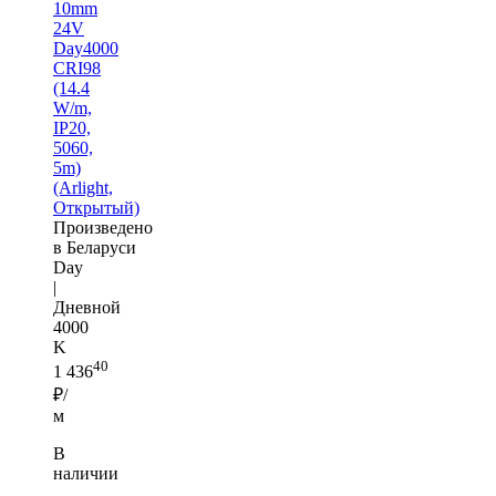
10mm
24V
Day4000
CRI98
(14.4
W/m,
IP20,
5060,
5m)
(Arlight,
Открытый)
Произведено
в Беларуси
Day
|
Дневной
4000
K
40
1 436
₽/
м
В
наличии