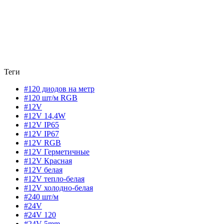
Теги
#120 диодов на метр
#120 шт/м RGB
#12V
#12V 14,4W
#12V IP65
#12V IP67
#12V RGB
#12V Герметичные
#12V Красная
#12V белая
#12V тепло-белая
#12V холодно-белая
#240 шт/м
#24V
#24V 120
#24V 5mm