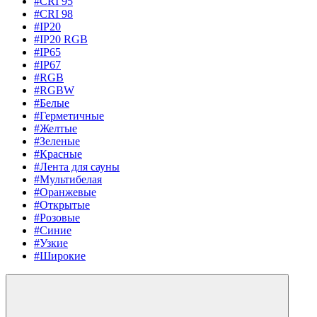
#CRI 95
#CRI 98
#IP20
#IP20 RGB
#IP65
#IP67
#RGB
#RGBW
#Белые
#Герметичные
#Желтые
#Зеленые
#Красные
#Лента для сауны
#Мультибелая
#Оранжевые
#Открытые
#Розовые
#Синие
#Узкие
#Широкие