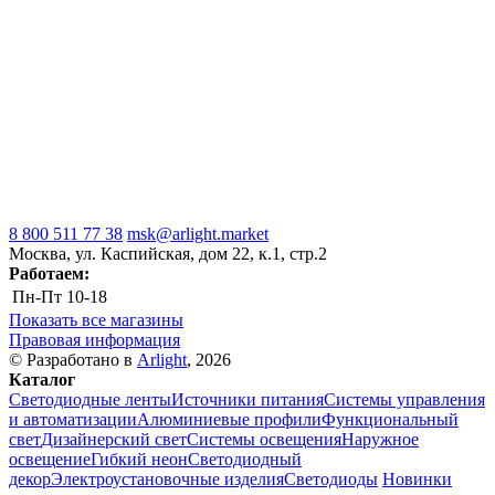
8 800 511 77 38
msk@arlight.market
Москва, ул. Каспийская, дом 22, к.1, стр.2
Работаем:
Пн-Пт
10-18
Показать все магазины
Правовая информация
© Разработано в
Arlight
, 2026
Каталог
Светодиодные ленты
Источники питания
Системы управления
и автоматизации
Алюминиевые профили
Функциональный
свет
Дизайнерский свет
Системы освещения
Наружное
освещение
Гибкий неон
Светодиодный
декор
Электроустановочные изделия
Светодиоды
Новинки