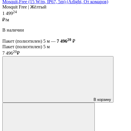
Mosquit-Free (15 W/m, IP67, 5m) (Arlight, От комаров)
Mosquit Free | Жёлтый
24
1 499
₽/м
В наличии
20
Пакет (полиэтилен) 5 м —
7 496
₽
Пакет (полиэтилен) 5 м
20
7 496
₽
В корзину