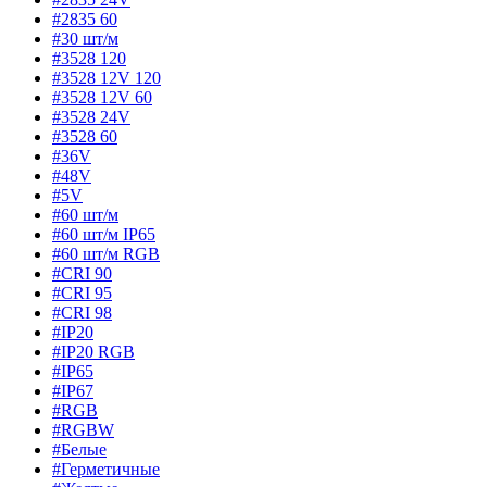
#2835 60
#30 шт/м
#3528 120
#3528 12V 120
#3528 12V 60
#3528 24V
#3528 60
#36V
#48V
#5V
#60 шт/м
#60 шт/м IP65
#60 шт/м RGB
#CRI 90
#CRI 95
#CRI 98
#IP20
#IP20 RGB
#IP65
#IP67
#RGB
#RGBW
#Белые
#Герметичные