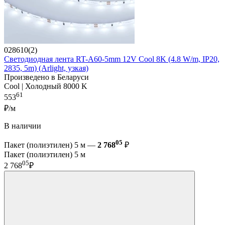
028610(2)
Светодиодная лента RT-A60-5mm 12V Cool 8K (4.8 W/m, IP20,
2835, 5m) (Arlight, узкая)
Произведено в Беларуси
Cool | Холодный 8000 K
61
553
₽/м
В наличии
05
Пакет (полиэтилен) 5 м —
2 768
₽
Пакет (полиэтилен) 5 м
05
2 768
₽