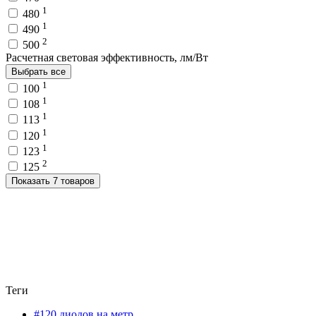
1
480
1
490
2
500
Расчетная световая эффективность, лм/Вт
Выбрать все
1
100
1
108
1
113
1
120
1
123
2
125
Показать 7 товаров
Теги
#120 диодов на метр