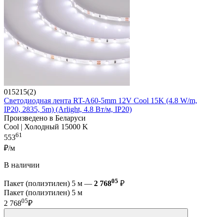
015215(2)
Светодиодная лента RT-A60-5mm 12V Cool 15K (4.8 W/m,
IP20, 2835, 5m) (Arlight, 4.8 Вт/м, IP20)
Произведено в Беларуси
Cool | Холодный 15000 K
61
553
₽/м
В наличии
05
Пакет (полиэтилен) 5 м —
2 768
₽
Пакет (полиэтилен) 5 м
05
2 768
₽