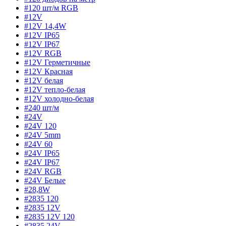
#120 шт/м RGB
#12V
#12V 14,4W
#12V IP65
#12V IP67
#12V RGB
#12V Герметичные
#12V Красная
#12V белая
#12V тепло-белая
#12V холодно-белая
#240 шт/м
#24V
#24V 120
#24V 5mm
#24V 60
#24V IP65
#24V IP67
#24V RGB
#24V Белые
#28,8W
#2835 120
#2835 12V
#2835 12V 120
#2835 24V