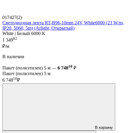
017427(2)
Светодиодная лента RT-B96-10mm 24V White6000 (23 W/m,
IP20, 5060, 5m) (Arlight, Открытый)
White | Белый 6000 K
62
1 349
₽/м
В наличии
10
Пакет (полиэтилен) 5 м —
6 748
₽
Пакет (полиэтилен) 5 м
10
6 748
₽
В корзину