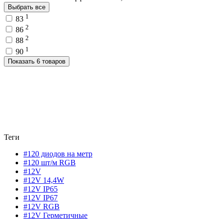
Выбрать все
1
83
2
86
2
88
1
90
Показать 6 товаров
Теги
#120 диодов на метр
#120 шт/м RGB
#12V
#12V 14,4W
#12V IP65
#12V IP67
#12V RGB
#12V Герметичные