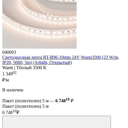
040603
Светодиодная лента RT-B96-10mm 24V Warm3500 (23 W/m,
IP20, 5060, 5m) (Arlight, Открытый)
Warm | Тёплый 3500 K
62
1 349
₽/м
В наличии
10
Пакет (полиэтилен) 5 м —
6 748
₽
Пакет (полиэтилен) 5 м
10
6 748
₽