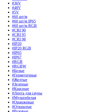
#36V
#48V
#5V
#60 шт/м
#60 шт/м IP65
#60 шт/м RGB
#CRI 90
#CRI 95
#CRI 98
#IP20
#IP20 RGB
#IP65
#IP67
#RGB
#RGBW
#Белые
#Герметичные
#Желтые
#Зеленые
#Красные
#Лента для сауны
#Мультибелая
#Оранжевые
#Открытые
#Розовые