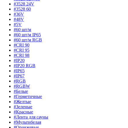
#3528 24V
#3528 60
#36V
#48V
#5V
#60 шт/м
#60 шт/м IP65
#60 шт/м RGB
#CRI 90
#CRI 95
#CRI 98
#IP20
#IP20 RGB
#IP65
#IP67
#RGB
#RGBW
#Белые
#Герметичные
#Желтые
#Зеленые
#Красные
#Лента для сауны
#Мультибелая
#Оранжевые