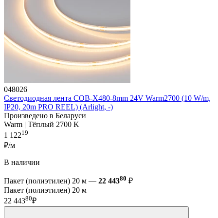
048026
Светодиодная лента COB-X480-8mm 24V Warm2700 (10 W/m,
IP20, 20m PRO REEL) (Arlight, -)
Произведено в Беларуси
Warm | Тёплый 2700 K
19
1 122
₽/м
В наличии
80
Пакет (полиэтилен) 20 м —
22 443
₽
Пакет (полиэтилен) 20 м
80
22 443
₽