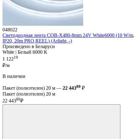
048022
Светодиодная лента COB-X480-8mm 24V White6000 (10 W/m,
IP20, 20m PRO REEL) (Arlight, -)
Произведено в Беларуси
White | Белый 6000 K
19
1 122
₽/м
В наличии
80
Пакет (полиэтилен) 20 м —
22 443
₽
Пакет (полиэтилен) 20 м
80
22 443
₽