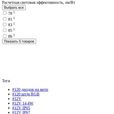
Расчетная световая эффективность, лм/Вт
Выбрать все
1
78
1
81
1
83
1
85
1
86
Показать 5 товаров
Теги
#120 диодов на метр
#120 шт/м RGB
#12V
#12V 14,4W
#12V IP65
#12V IP67