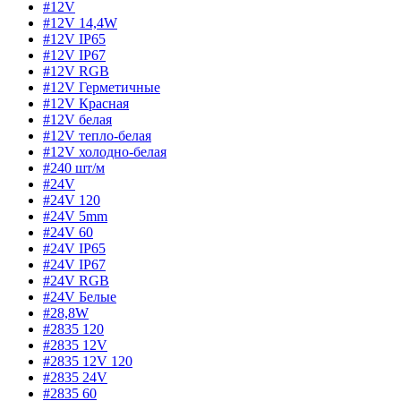
#12V
#12V 14,4W
#12V IP65
#12V IP67
#12V RGB
#12V Герметичные
#12V Красная
#12V белая
#12V тепло-белая
#12V холодно-белая
#240 шт/м
#24V
#24V 120
#24V 5mm
#24V 60
#24V IP65
#24V IP67
#24V RGB
#24V Белые
#28,8W
#2835 120
#2835 12V
#2835 12V 120
#2835 24V
#2835 60