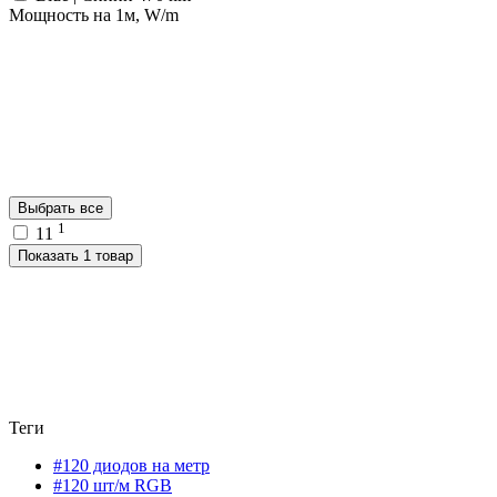
Мощность на 1м, W/m
Выбрать все
1
11
Показать 1 товар
Теги
#120 диодов на метр
#120 шт/м RGB