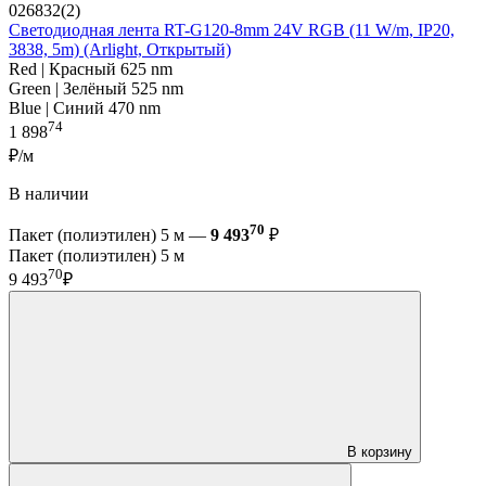
026832(2)
Светодиодная лента RT-G120-8mm 24V RGB (11 W/m, IP20,
3838, 5m) (Arlight, Открытый)
Red | Красный 625 nm
Green | Зелёный 525 nm
Blue | Синий 470 nm
74
1 898
₽/м
В наличии
70
Пакет (полиэтилен) 5 м —
9 493
₽
Пакет (полиэтилен) 5 м
70
9 493
₽
В корзину