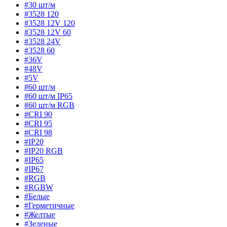
#30 шт/м
#3528 120
#3528 12V 120
#3528 12V 60
#3528 24V
#3528 60
#36V
#48V
#5V
#60 шт/м
#60 шт/м IP65
#60 шт/м RGB
#CRI 90
#CRI 95
#CRI 98
#IP20
#IP20 RGB
#IP65
#IP67
#RGB
#RGBW
#Белые
#Герметичные
#Желтые
#Зеленые