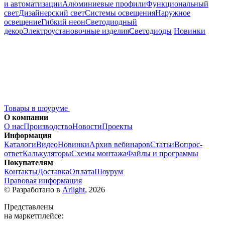
и автоматизации
Алюминиевые профили
Функциональный
свет
Дизайнерский свет
Системы освещения
Наружное
освещение
Гибкий неон
Светодиодный
декор
Электроустановочные изделия
Светодиоды
Новинки
Товары в шоуруме
О компании
О нас
Производство
Новости
Проекты
Информация
Каталоги
Видео
Новинки
Архив вебинаров
Статьи
Вопрос-
ответ
Калькуляторы
Схемы монтажа
Файлы и программы
Покупателям
Контакты
Доставка
Оплата
Шоурум
Правовая информация
© Разработано в
Arlight
, 2026
Представлены
на маркетплейсе: