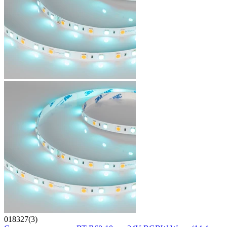
018327(3)