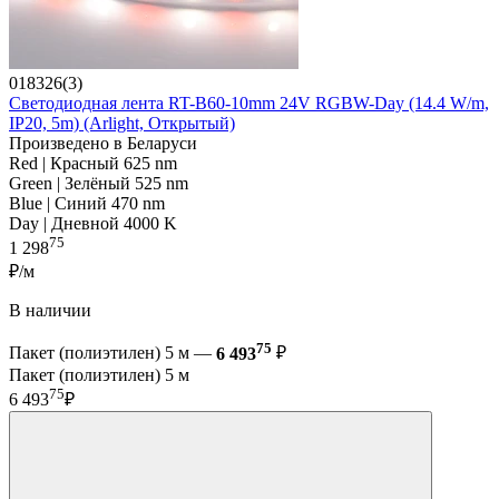
018326(3)
Светодиодная лента RT-B60-10mm 24V RGBW-Day (14.4 W/m,
IP20, 5m) (Arlight, Открытый)
Произведено в Беларуси
Red | Красный 625 nm
Green | Зелёный 525 nm
Blue | Синий 470 nm
Day | Дневной 4000 K
75
1 298
₽/м
В наличии
75
Пакет (полиэтилен) 5 м —
6 493
₽
Пакет (полиэтилен) 5 м
75
6 493
₽