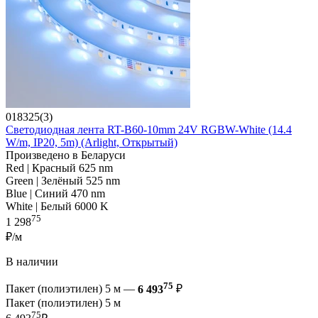
018325(3)
Светодиодная лента RT-B60-10mm 24V RGBW-White (14.4
W/m, IP20, 5m) (Arlight, Открытый)
Произведено в Беларуси
Red | Красный 625 nm
Green | Зелёный 525 nm
Blue | Синий 470 nm
White | Белый 6000 K
75
1 298
₽/м
В наличии
75
Пакет (полиэтилен) 5 м —
6 493
₽
Пакет (полиэтилен) 5 м
75