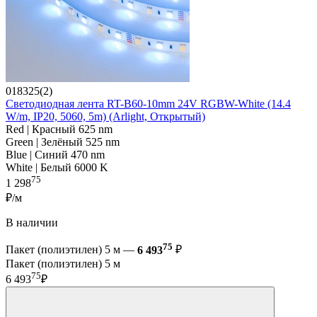
018325(2)
Светодиодная лента RT-B60-10mm 24V RGBW-White (14.4
W/m, IP20, 5060, 5m) (Arlight, Открытый)
Red | Красный 625 nm
Green | Зелёный 525 nm
Blue | Синий 470 nm
White | Белый 6000 K
75
1 298
₽/м
В наличии
75
Пакет (полиэтилен) 5 м —
6 493
₽
Пакет (полиэтилен) 5 м
75
6 493
₽