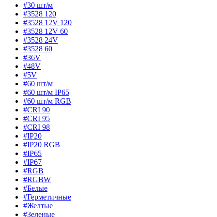
#30 шт/м
#3528 120
#3528 12V 120
#3528 12V 60
#3528 24V
#3528 60
#36V
#48V
#5V
#60 шт/м
#60 шт/м IP65
#60 шт/м RGB
#CRI 90
#CRI 95
#CRI 98
#IP20
#IP20 RGB
#IP65
#IP67
#RGB
#RGBW
#Белые
#Герметичные
#Желтые
#Зеленые