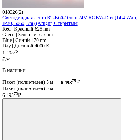
018326(2)
Светодиодная лента RT-B60-10mm 24V RGBW-Day (14.4 W/m,
IP20, 5060, 5m) (Arlight, Открытый)
Red | Красный 625 nm
Green | Зелёный 525 nm
Blue | Синий 470 nm
Day | Дневной 4000 K
75
1 298
₽/м
В наличии
75
Пакет (полиэтилен) 5 м —
6 493
₽
Пакет (полиэтилен) 5 м
75
6 493
₽