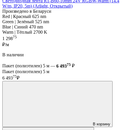
Светодиодная лента RT-B60-10mm 24V RGBW-Warm (14.4
W/m, IP20, 5m) (Arlight, Открытый)
Произведено в Беларуси
Red | Красный 625 nm
Green | Зелёный 525 nm
Blue | Синий 470 nm
Warm | Тёплый 2700 K
75
1 298
₽/м
В наличии
75
Пакет (полиэтилен) 5 м —
6 493
₽
Пакет (полиэтилен) 5 м
75
6 493
₽
В корзину