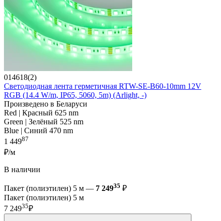
014618(2)
Светодиодная лента герметичная RTW-SE-B60-10mm 12V
RGB (14.4 W/m, IP65, 5060, 5m) (Arlight, -)
Произведено в Беларуси
Red | Красный 625 nm
Green | Зелёный 525 nm
Blue | Синий 470 nm
87
1 449
₽/м
В наличии
35
Пакет (полиэтилен) 5 м —
7 249
₽
Пакет (полиэтилен) 5 м
35
7 249
₽