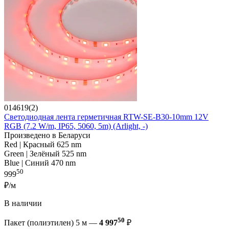
014619(2)
Светодиодная лента герметичная RTW-SE-B30-10mm 12V
RGB (7.2 W/m, IP65, 5060, 5m) (Arlight, -)
Произведено в Беларуси
Red | Красный 625 nm
Green | Зелёный 525 nm
Blue | Синий 470 nm
50
999
₽/м
В наличии
50
Пакет (полиэтилен) 5 м —
4 997
₽