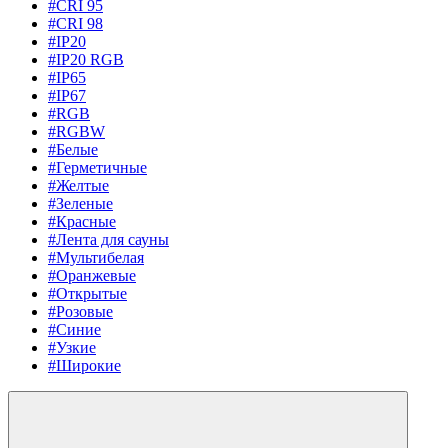
#CRI 95
#CRI 98
#IP20
#IP20 RGB
#IP65
#IP67
#RGB
#RGBW
#Белые
#Герметичные
#Желтые
#Зеленые
#Красные
#Лента для сауны
#Мультибелая
#Оранжевые
#Открытые
#Розовые
#Синие
#Узкие
#Широкие